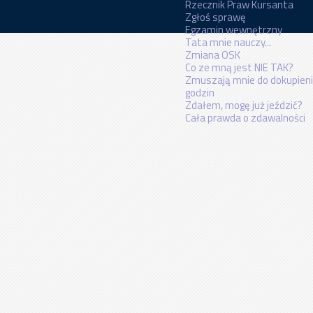
Rzecznik Praw Kursanta
Zgłoś sprawę
Egzamin wewnętrzny
Tata mnie nauczy...
Zmiana OSK
Co ze mną jest NIE TAK?
Zmuszają mnie do dokupien
godzin
Zdałem, mogę już jeździć?
Cała prawda o zdawalności