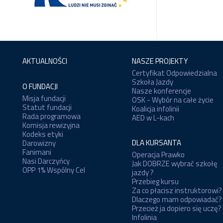
AKTUALNOŚCI
NASZE PROJEKTY
Certyfikat Odpowiedzialna
Szkoła Jazdy
O FUNDACJI
Nasze konferencje
Misja fundacji
OSK - Wybór na całe życie
Statut fundacji
Koalicja infolinii
Rada programowa
AED w L-kach
Komisja rewizyjna
Kodeks etyki
DLA KURSANTA
Darowizny
Fanimani
Operacja Prawko
Nasi Darczyńcy
Jak DOBRZE wybrać szkołę
OPP 1% Wspólny Cel
jazdy ?
Przebieg kursu
Za co płacisz instruktorowi?
Dlaczego mam odpowiadać?
Przecież ja dopiero się uczę?
Infolinia