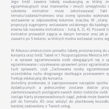
Jego treść zawiera tabelę ewaluacyjną w której z
egzaminacyjnych oraz manewrów i innych umiejętności 
szkolenia instruktor może odnotowywać fak
tematu/zadania/manewru oraz ocenę sposobu wykonani
wstawienie w odpowiedniej kolumnie znaczka. W „starej 
propozycji sugerujemy wstawianie ustalonego dla każdego i
imienia lub nazwiska instruktora - tutaj A, D, K). Pozwoli t
instruktor prowadził zajęcia w danym temacie oraz jak j
zawarto po 5 kolumn, w których można wstawiać oceny wg 
W Arkuszu umieszczono ponadto tabelę przeznaczoną do wp
kursanta oraz treść Tabeli nr.1 Rozporządzenia Ministra In
r. w sprawie egzaminowania osób ubiegających się o upr
egzaminowania i uzyskiwania uprawnień przez egzamin
tych sprawach, czyli „Zachowania osoby egzaminowane
uczestników ruchu drogowego skutkujące przerwaniem 
funkcję edukacyjną dla kursanta.
Jesteśmy przekonani, iż zaproponowane narządzie spotk
dydaktycznych a jednocześnie zostanie dobrze prz
zainteresowanych postępami swoich dzieci rodziców osób 
zastąpi Karty przeprowadzonych zajęć, jednak może świetnie
pół do formatu A5 oraz włożyć do plastikowej koszulk
bardziej zadowolony z Twoich usług.