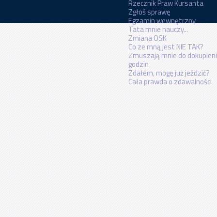
Rzecznik Praw Kursanta
Zgłoś sprawę
Egzamin wewnętrzny
Tata mnie nauczy...
Zmiana OSK
Co ze mną jest NIE TAK?
Zmuszają mnie do dokupien
godzin
Zdałem, mogę już jeździć?
Cała prawda o zdawalności