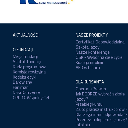
AKTUALNOŚCI
NASZE PROJEKTY
Certyfikat Odpowiedzialna
Szkoła Jazdy
O FUNDACJI
Nasze konferencje
Misja fundacji
OSK - Wybór na całe życie
Statut fundacji
Koalicja infolinii
Rada programowa
AED w L-kach
Komisja rewizyjna
Kodeks etyki
DLA KURSANTA
Darowizny
Fanimani
Operacja Prawko
Nasi Darczyńcy
Jak DOBRZE wybrać szkołę
OPP 1% Wspólny Cel
jazdy ?
Przebieg kursu
Za co płacisz instruktorowi?
Dlaczego mam odpowiadać?
Przecież ja dopiero się uczę?
Infolinia